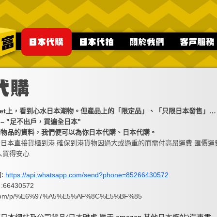
ernet上，看到心水日本潮物。但產品上的「限定品」、「只限日本發售」…
– "足不出戶，買遍全日本"
關物品的資料，我們便可以為你日本代購、日本代購。
日本直接貨櫃到港.確保到港貨物因過大或過重的而需付高昂運費.匯價運
人買得安心
詢:
https://api.whatsapp.com/send?phone=85266430572
66430572
e.com/p/%E6%97%A5%E5%AF%8C%E5%BF%85