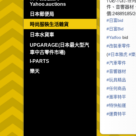
代必.代訂.任
Yahoo.auctions
件、音響器材
價:24889185/2
日本郵便局
#
日富bid
時尚服裝生活雜貨
#
日富Bid
日本水貨車
#
Yatfoo
bid
UPGARAGE(日本最大型汽
#
改裝車零件
車中古零件市場)
(
#
日本雅虎
#
樂
I-PARTS
#
汽車零件
樂天
#
音響器材
#
玩具精品
#
任何商品
#
滙率特平
#
特快船運
#
運費特平