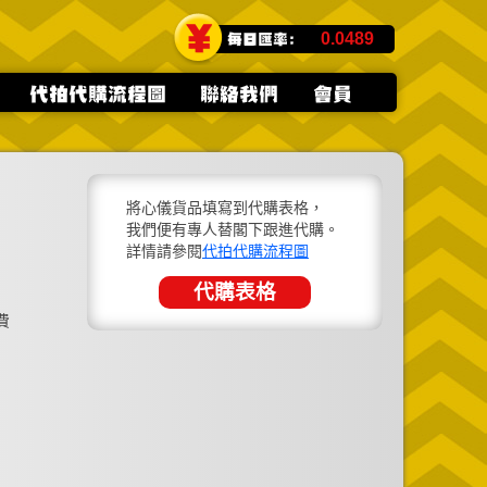
0.0489
將心儀貨品填寫到代購表格，
我們便有專人替閣下跟進代購。
詳情請參閱
代拍代購流程圖
代購表格
費