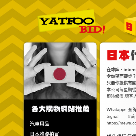
在雜誌、int
令你望而卻步？
只要你提供有
本公司每星期從
即時報價.讓客
Whatapps 查
Signal 查詢 :
https://mew
汽車用品
日本雅虎拍買